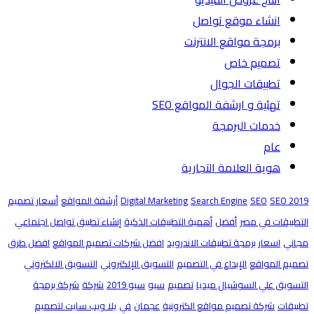
انشاء موقع تواصل
برمجة مواقع الانترنت
تصميم خاص
تطبيقات الجوال
تهئية و ارشفة المواقع SEO
خدمات البرمجة
عام
هوية العلامة التجارية
SEO 2019
SEO
Search Engine
Digital Marketing
أرشفة المواقع
أسعار تصميم
التطبيقات في مصر
أفضل
أهمية التطبيقات الذكية
إنشاء تطبيق تواصل اجتماعي
مجاني
اسعار برمجة تطبيقات الاندرويد
افضل شركات تصميم المواقع
افضل طرق
تصميم المواقع
الإبداع في التصميم
التسويق الإلكتروني
التسويق الالكتروني
التسويق علي السوشيال ميديا
تصميم
سيو
سيو 2019
شركة
شركة برمجة
تطبيقات
شركة تصميم مواقع الكترونية
عجمان
في
يلا ويب سايت لتصميم