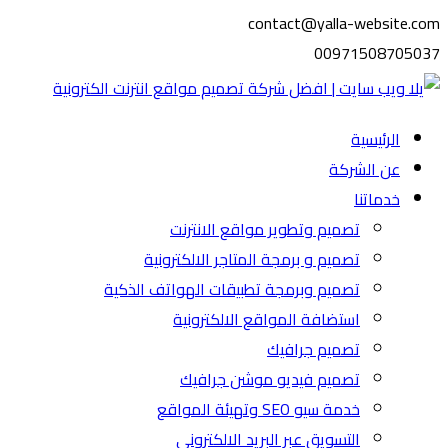
contact@yalla-website.com
00971508705037
الرئيسية
عن الشركة
خدماتنا
تصميم وتطوير مواقع الانترنت
تصميم و برمجة المتاجر الالكترونية
تصميم وبرمجة تطبيقات الهواتف الذكية
استضافة المواقع الالكترونية
تصميم جرافيك
تصميم فيديو موشن جرافيك
خدمة سيو SEO وتهيئة المواقع
التسويق عبر البريد الالكتروني