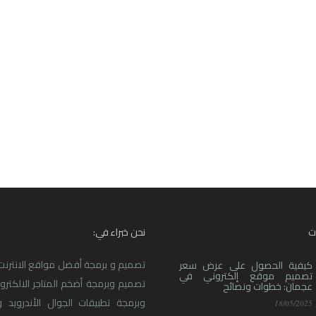
ت
نحن خبراء في:
تصميم و برمجة أفضل مواقع الانترنت ا
كيفية الحصول على عرض سعر
تصميم موقع إلكتروني في
تصميم وبرمجة أضخم المتاجر الالكترو
عجمان: خطوات ونصائح
وبرمجة تطبيقات الجوال الأندرويد و
18/05/2025