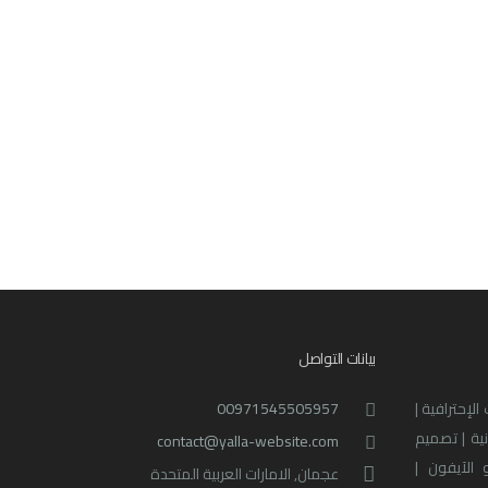
بيانات التواصل
لإحترافية |
00971545505957
نية | تصميم
contact@yalla-website.com
 الآيفون |
عجمان, الامارات العربية المتحدة