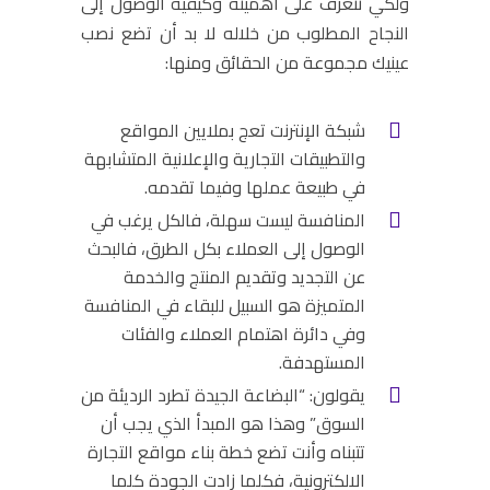
ولكي تتعرف على أهميته وكيفية الوصول إلى
النجاح المطلوب من خلاله لا بد أن تضع نصب
عينيك مجموعة من الحقائق ومنها:
شبكة الإنترنت تعج بملايين المواقع
والتطبيقات التجارية والإعلانية المتشابهة
في طبيعة عملها وفيما تقدمه.
المنافسة ليست سهلة، فالكل يرغب في
الوصول إلى العملاء بكل الطرق، فالبحث
عن التجديد وتقديم المنتج والخدمة
المتميزة هو السبيل للبقاء في المنافسة
وفي دائرة اهتمام العملاء والفئات
المستهدفة.
يقولون: “البضاعة الجيدة تطرد الرديئة من
السوق” وهذا هو المبدأ الذي يجب أن
تتبناه وأنت تضع خطة بناء مواقع التجارة
الالكترونية، فكلما زادت الجودة كلما