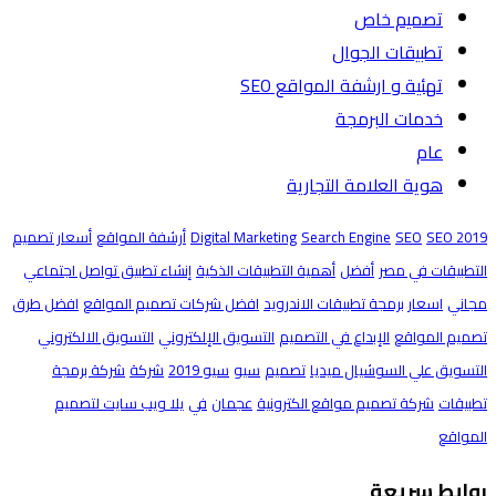
تصميم خاص
تطبيقات الجوال
تهئية و ارشفة المواقع SEO
خدمات البرمجة
عام
هوية العلامة التجارية
SEO 2019
SEO
Search Engine
Digital Marketing
أرشفة المواقع
أسعار تصميم
التطبيقات في مصر
أفضل
أهمية التطبيقات الذكية
إنشاء تطبيق تواصل اجتماعي
مجاني
اسعار برمجة تطبيقات الاندرويد
افضل شركات تصميم المواقع
افضل طرق
تصميم المواقع
الإبداع في التصميم
التسويق الإلكتروني
التسويق الالكتروني
التسويق علي السوشيال ميديا
تصميم
سيو
سيو 2019
شركة
شركة برمجة
تطبيقات
شركة تصميم مواقع الكترونية
عجمان
في
يلا ويب سايت لتصميم
المواقع
روابط سريعة