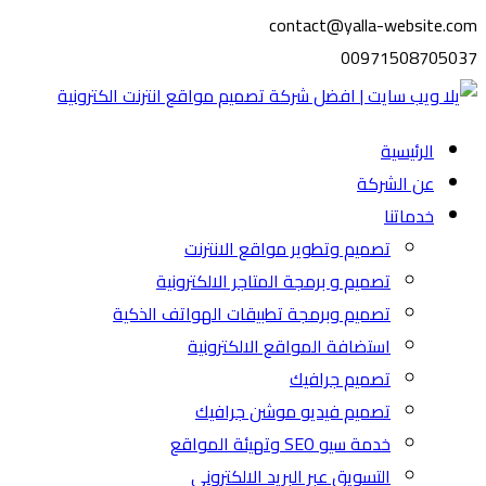
contact@yalla-website.com
00971508705037
الرئيسية
عن الشركة
خدماتنا
تصميم وتطوير مواقع الانترنت
تصميم و برمجة المتاجر الالكترونية
تصميم وبرمجة تطبيقات الهواتف الذكية
استضافة المواقع الالكترونية
تصميم جرافيك
تصميم فيديو موشن جرافيك
خدمة سيو SEO وتهيئة المواقع
التسويق عبر البريد الالكتروني