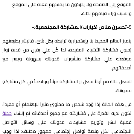
الموقع إلي الصفحة ولا يدركون ما يمنكهم فعله علي الموقع
والسبب وراء قيامهم بذلك.
5
-تحسين مناص (خيارات)المشاركة المجتمعية:-
يتميز العالم المحيط بنا بإستمرارية ترابطه بكل شئ، فالبشر بطبيعتهم
يُحبون مُشاركة الأشياء المفيدة، لذا كُن علي يقين من قدرة زوار
موقعك علي مشاركة منشوراتِ مُدونتك بسهولة ويسر مع
أصدقائهم.
لتفعيل ذلك قم أولاً بجعل زر المشاركة مرئياً وواضحاً في كل مشاركةٍ
بمدونتك.
في هذه الحالة إذا وَجد شخص ما محتويً مثيراً للإهتمام أو مفيداً؛
تكون لديه القدرة علي مُشاركته مع جميع أصدقائه ثم إنشاء
خطة
فعلية لنشر وتوزيع مشاركات مدونتك علي وسائل التواصل
الاجتماعي. لكل مِنصة تواصل إجتماعيٍ جمهور مختلف؛ لذا وجب