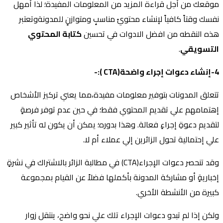
موقعك من أجل قراءة المزيد من المعلومات المفيدة؛ لذا أمهل
نفسك وقتاً كافياً لإنشاء محتويً مناسبٍ ومتوازنٍ للمدونةوتعتبر
هذه النقطه من افضل الادوات في تحسين
كتابة المحتوي
التسويقي
.
4-إنشاء دعوات إجراء واضحة(
CTA
):-
تتعلق المدونات بتوفير معلومات مفيدة،مما يعني تركيز الأشخاص
إهتمامهم علي تقديم المحتوي فقط؛ في حين عدم توفر فرصةٍ
لتقديم دعوةِ إجراءٍ فعالة. وهذا بدوره؛ يمكن أن يكون له تأثير كبير
علي إحتمالية تحول الزائرين إلي عملاء أم لا.
وقد تنحصر دعوات الإجراء(CTA) في مطالبة الزائر بالاشتراك في نشرةٍ
إخباريةٍ أو مشاركة المدونة بأكملها فضلاً عن القيام بمجموعة
كبيرة من الأنشطة الأخري.
ولكن إذا لم تبدو دعوات الإجراء تلك علي نحو واضح، ينتقل زوار