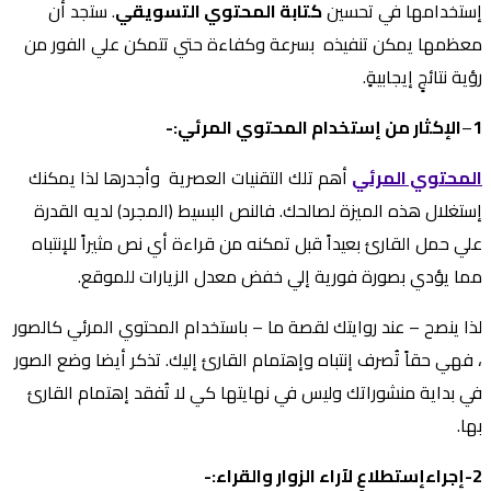
إستخدامها في تحسين
كتابة المحتوي التسويقي
. ستجد أن
معظمها يمكن تنفيذه بسرعة وكفاءة حتي تتمكن علي الفور من
رؤية نتائجٍ إيجابيةٍ.
1
–
الإكثار من إستخدام المحتوي المرئي:-
المحتوي المرئي
أهم تلك التقنيات العصرية وأجدرها لذا يمكنك
إستغلال هذه الميزة لصالحك. فالنص البسيط (المجرد) لديه القدرة
علي حمل القارئ بعيداً قبل تمكنه من قراءة أي نص مثيراً للإنتباه
مما يؤدي بصورة فورية إلي خفض معدل الزيارات للموقع.
لذا ينصح – عند روايتك لقصة ما – باستخدام المحتوي المرئي كالصور
، فهي حقاً تُصرف إنتباه وإهتمام القارئ إليك. تذكر أيضا وضع الصور
في بداية منشوراتك وليس في نهايتها كي لا تُفقد إهتمام القارئ
بها.
2-إجراءإستطلاعٍ لآراء الزوار والقراء:-