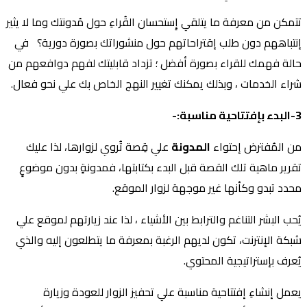
تتمكن من معرفة ما يتلقي إِستحسان القُراءِ حول مُدونتك وما لا يثير
إنتباههم دون طلب إقتراحاتهم حول منشوراتك بصورة دورية؟ في
حالة فهمك للقراء بصورة أفضل ؛ تزداد قابليتك لفهم دوافعهم من
شراء الخدمات ، وبذلك يمكنك تغيير النهج الخاص بك علي نحو فعال.
3-البدء بإفتتاحية مناسبة:-
من المُفترض إحتواء
المدونة
علي قِصة تُروي لزوارها، لذا عليك
تقرير ماهية تلك القصة قبل البدء بكتابتها، فمدونةٍ بدون موضوعٍ
محدد تبدو وكأنها غير موجهة لزوار الموقع.
يُحب البشر التناغم والترابط بين الأشياء ، لذا عند زيارتهم لموقع علي
شبكة الإنترنت، تكون لديهم الرغبة بمعرفة ما يتطلعون إليه والذي
يُعرف بإستراتيجية المحتوي.
يعمل إنشاءِ إفتتاحية مناسبة علي تحفيز الزوار للعودة وزيارة