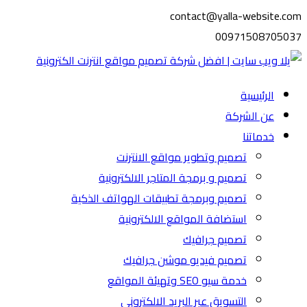
contact@yalla-website.com
00971508705037
الرئيسية
عن الشركة
خدماتنا
تصميم وتطوير مواقع الانترنت
تصميم و برمجة المتاجر الالكترونية
تصميم وبرمجة تطبيقات الهواتف الذكية
استضافة المواقع الالكترونية
تصميم جرافيك
تصميم فيديو موشن جرافيك
خدمة سيو SEO وتهيئة المواقع
التسويق عبر البريد الالكتروني