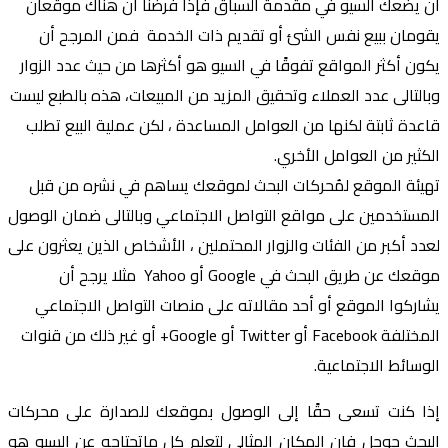
أن يضعك السيو في مقدمة السباق فإذا فرضنا أن هناك موقعان
يقومان ببيع نفس الشئ أو تقديم ذات الخدمة فمن المرجح أن
يكون أكثر المواقع تفوقًا في السيو هو أكثرها من حيث عدد الزوار
وبالتالى عدد العملاء وتحقيق المزيد من المبيعات، هذه بالطبع ليست
قاعدة ثابتة لكنها من العوامل المساعدة ، لكن عملية البيع تطلب
الكثير من العوامل الأخري.
تهيئة الموقع لمُحركات البحث
لموقعك يساهم في نشره من قبل
المستخدمين على مواقع التواصل الاجتماعي وبالتالى ضمان الوصول
لعدد أكبر من الفئات والزوار المحتملين ، الأشخاص الذين يعثرون على
موقعك عن طريق البحث في Google أو Yahoo مثلا يرجح أن
يشاركوا الموقع أو أحد مقالاته على منصات التواصل الاجتماعي
المختلفة Facebook أو Twitter أو Google+ أو غير ذلك من قنوات
الوسائط الاجتماعية.
إذا كنت تسعى حقًا إلى الوصول بموقعك للصدارة على محركات
البحث جوجل فإن المكان المثالي لتعلم كل ماتحتاجه عن السيو هو