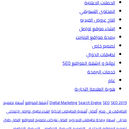
الحملات الاعلانية
المحتوى التسويقي
انتاج عروض الفيديو
انشاء موقع تواصل
برمجة مواقع الانترنت
تصميم خاص
تطبيقات الجوال
تهئية و ارشفة المواقع SEO
خدمات البرمجة
عام
هوية العلامة التجارية
SEO 2019
SEO
Search Engine
Digital Marketing
أرشفة المواقع
أسعار تصميم
التطبيقات في مصر
أفضل
أهمية التطبيقات الذكية
إنشاء تطبيق تواصل اجتماعي
مجاني
اسعار برمجة تطبيقات الاندرويد
افضل شركات تصميم المواقع
افضل طرق
تصميم المواقع
الإبداع في التصميم
التسويق الإلكتروني
التسويق الالكتروني