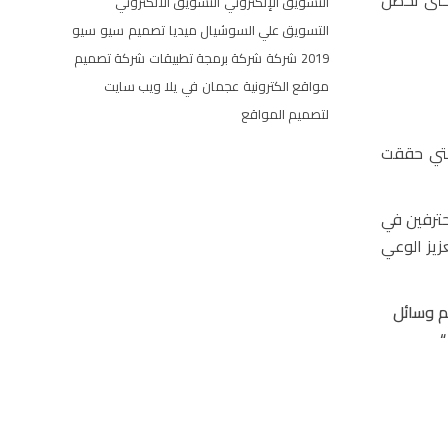
ن حتى تحصل
التسويق الإلكتروني
التسويق الالكتروني
التسويق علي السوشيال ميديا
تصميم
سيو
سيو
2019
شركة
شركة برمجة تطبيقات
شركة تصميم
مواقع الكترونية
عجمان
في
يلا ويب سايت
لتصميم المواقع
التي حققت
حترفين في
زيز الوعي
م وسائل
“