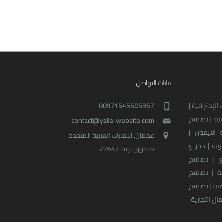
بيانات التواصل
لإحترافية |
00971545505957
نية | تصميم
contact@yalla-website.com
 الآيفون |
عجمان, الامارات العربية المتحدة
بة | حجز و
صندوق بريد: 27647
 | تصميم
ة | تصميم
صية | تصميم
ل التجارية