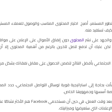
لتطور المستمر، أصبح اختيار المحتوى المناسب والوصول للعملاء المست
كيف تستفيد منه.
 والجهد على نشر
المحتوى
دون إنفاق الأموال على الإعلان على مواق
ن عليك أن تدفع لتصل لآخرين بالرغم من أهمية المحتوى إلا أن ا
ل الاجتماعي بأفضل النتائج لتضمن الحصول على مقابل نفقاتك بشكل مر
أنت بحاجة إلى استراتيجية قوية لوسائل التواصل الاجتماعي، حدد الم
منصة أسسها وجمهورها الخاص.
على سبيل المثال فإن مستخدمي LinkedIn هم الأكثر نشاطًا بعد وقت العمل، في حين أن مست
لإعلانات التي ستعرضها وميزانيتك.