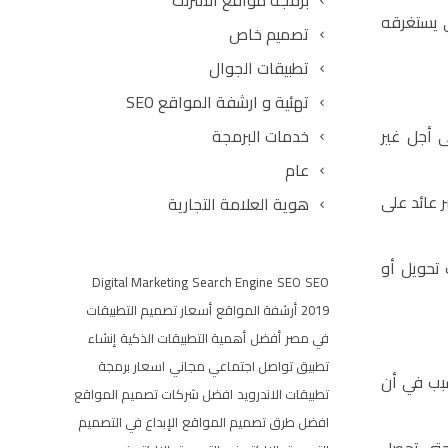
برمجة مواقع الانترنت
ي يستغرقه
تصميم خاص
تطبيقات الجوال
تهئية و ارشفة المواقع SEO
ى أجل غير
خدمات البرمجة
عام
 عائد على
هوية العلامة التجارية
 تحويل أو
Digital Marketing
Search Engine
SEO
SEO
2019
أرشفة المواقع
أسعار تصميم التطبيقات
في مصر
أفضل
أهمية التطبيقات الذكية
إنشاء
تطبيق تواصل اجتماعي مجاني
اسعار برمجة
سبب في أن
تطبيقات الاندرويد
افضل شركات تصميم المواقع
افضل طرق تصميم المواقع
الإبداع في التصميم