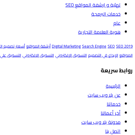
تهئية و ارشفة المواقع SEO
خدمات البرمجة
عام
هوية العلامة التجارية
SEO 2019
SEO
Search Engine
Digital Marketing
أرشفة المواقع
أسعار تصميم ال
المواقع
الإبداع في التصميم
التسويق الإلكتروني
التسويق الالكتروني
التسويق علي 
روابط سريعة
الرئيسية
عن يلا ويب سايت
خدماتنا
أخر أعمالنا
مدونة يلا ويب سايت
اتصل بنا