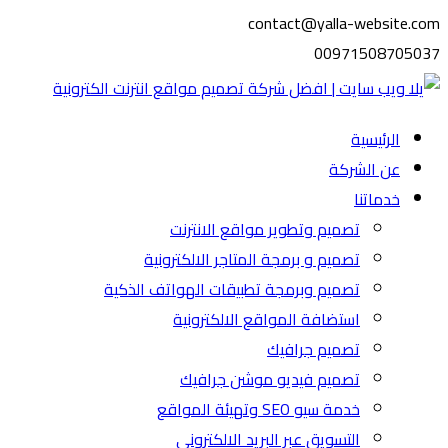
contact@yalla-website.com
00971508705037
الرئيسية
عن الشركة
خدماتنا
تصميم وتطوير مواقع الانترنت
تصميم و برمجة المتاجر الالكترونية
تصميم وبرمجة تطبيقات الهواتف الذكية
استضافة المواقع الالكترونية
تصميم جرافيك
تصميم فيديو موشن جرافيك
خدمة سيو SEO وتهيئة المواقع
التسويق عبر البريد الالكتروني