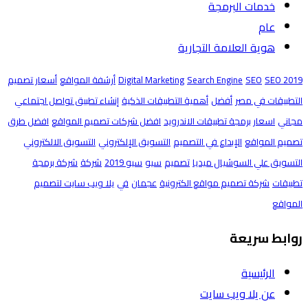
خدمات البرمجة
عام
هوية العلامة التجارية
SEO 2019
SEO
Search Engine
Digital Marketing
أرشفة المواقع
أسعار تصميم
التطبيقات في مصر
أفضل
أهمية التطبيقات الذكية
إنشاء تطبيق تواصل اجتماعي
مجاني
اسعار برمجة تطبيقات الاندرويد
افضل شركات تصميم المواقع
افضل طرق
تصميم المواقع
الإبداع في التصميم
التسويق الإلكتروني
التسويق الالكتروني
التسويق علي السوشيال ميديا
تصميم
سيو
سيو 2019
شركة
شركة برمجة
تطبيقات
شركة تصميم مواقع الكترونية
عجمان
في
يلا ويب سايت لتصميم
المواقع
روابط سريعة
الرئيسية
عن يلا ويب سايت