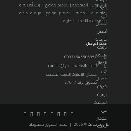
الالكتروني المتقدمة | تصميم مواقع أنترنت أخبارية و
ثقافية و شخصية | تصميم مواقع تعريفية خاصة
بالشركات و الأعمال التجارية
بيانات التواصل
00971545505957
contact@yalla-website.com
عجمان, الامارات العربية المتحدة
صندوق بريد: 27647
يلا ويب سايت
© 2025 | جميع الحقوق محفوظة
اتصال فوري