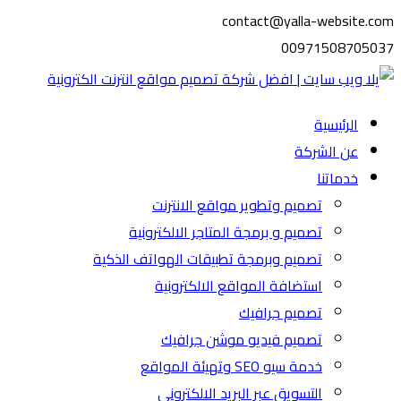
contact@yalla-website.com
00971508705037
الرئيسية
عن الشركة
خدماتنا
تصميم وتطوير مواقع الانترنت
تصميم و برمجة المتاجر الالكترونية
تصميم وبرمجة تطبيقات الهواتف الذكية
استضافة المواقع الالكترونية
تصميم جرافيك
تصميم فيديو موشن جرافيك
خدمة سيو SEO وتهيئة المواقع
التسويق عبر البريد الالكتروني