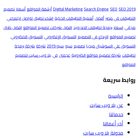
SEO 2019
SEO
Search Engine
Digital Marketing
أرشفة المواقع
أسعار تصميم
التطبيقات في مصر
أفضل
أهمية التطبيقات الذكية
إنشاء تطبيق تواصل اجتماعي
مجاني
اسعار برمجة تطبيقات الاندرويد
افضل شركات تصميم المواقع
افضل طرق
تصميم المواقع
الإبداع في التصميم
التسويق الإلكتروني
التسويق الالكتروني
التسويق علي السوشيال ميديا
تصميم
سيو
سيو 2019
شركة
شركة برمجة
تطبيقات
شركة تصميم مواقع الكترونية
عجمان
في
يلا ويب سايت لتصميم
المواقع
روابط سريعة
الرئيسية
عن يلا ويب سايت
خدماتنا
أخر أعمالنا
مدونة يلا ويب سايت