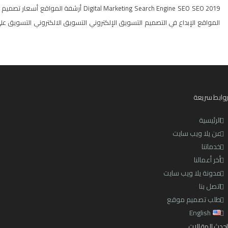
SEO 2019
SEO
Search Engine
Digital Marketing
أرشفة المواقع
أسعار تصميم ا
المواقع
الإبداع في التصميم
التسويق الإلكتروني
التسويق الالكتروني
التسويق علي
روابط سريعة
الرئيسية
عن يلا ويب سايت
خدماتنا
أخر أعمالنا
مدونة يلا ويب سايت
اتصل بنا
طلب تصميم موقع
English
احدث المقالات