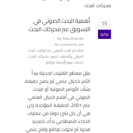
أهمية البحث الصوتي في
15
التسويق عبر محركات البحث
يوليو
By Yalla Website
No comments yet
استخدام البحث الصوتي عبر الإنترنت
,
البحث
الصوتي وأهميته
,
تحسين محركات البحث
,
خدمات سيو وأرشفة مواقع
مثل معظم التقنيات الحديثة يبدأ
الأمر كخيال علمي ثم يصبح حقيقة،
نشأت الأوامر الصوتية أو البحث
الصوتي في أفلام الخيال العلمي
عام 2001، الحقيقة المؤكدة إذن
هي أن كل شئ حولنا من عمليات
الذكاء الاصطناعي بدأت كمجرد
فكرة ثم تحولت لواقع ونتاج علمي