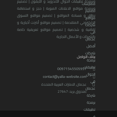
وبرمجة تطبيقات الجوال الأندرويد و الآيفون | تصميم
وبرمجة مواقع الاعلانات المبوبة | حجز و استضافة
نطاق و مساحة المواقع | تصميم مواقع التسوق
الالكتروني المتقدمة | تصميم مواقع أنترنت أخبارية و
ثقافية و شخصية | تصميم مواقع تعريفية خاصة
بالشركات و الأعمال التجارية
بيانات التواصل
00971545505957
contact@yalla-website.com
عجمان, الامارات العربية المتحدة
صندوق بريد: 27647