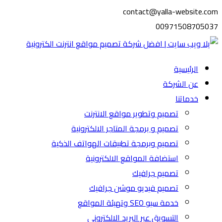
contact@yalla-website.com
00971508705037
الرئيسية
عن الشركة
خدماتنا
تصميم وتطوير مواقع الانترنت
تصميم و برمجة المتاجر الالكترونية
تصميم وبرمجة تطبيقات الهواتف الذكية
استضافة المواقع الالكترونية
تصميم جرافيك
تصميم فيديو موشن جرافيك
خدمة سيو SEO وتهيئة المواقع
التسويق عبر البريد الالكتروني