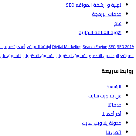
تهئية و ارشفة المواقع SEO
خدمات البرمجة
عام
هوية العلامة التجارية
SEO 2019
SEO
Search Engine
Digital Marketing
أرشفة المواقع
أسعار تصميم ال
المواقع
الإبداع في التصميم
التسويق الإلكتروني
التسويق الالكتروني
التسويق علي 
روابط سريعة
الرئيسية
عن يلا ويب سايت
خدماتنا
أخر أعمالنا
مدونة يلا ويب سايت
اتصل بنا