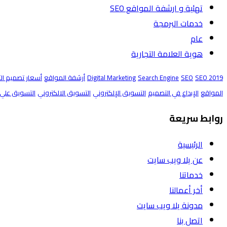
تهئية و ارشفة المواقع SEO
خدمات البرمجة
عام
هوية العلامة التجارية
SEO 2019
SEO
Search Engine
Digital Marketing
أرشفة المواقع
أسعار تصميم ال
المواقع
الإبداع في التصميم
التسويق الإلكتروني
التسويق الالكتروني
التسويق علي 
روابط سريعة
الرئيسية
عن يلا ويب سايت
خدماتنا
أخر أعمالنا
مدونة يلا ويب سايت
اتصل بنا