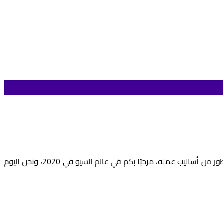
يشهد السيو تطور ملحوظ ليس كل عام بل كل شهر أو أقل، والمهتم بمجال تهيئة المواقع لمحركات البحث عليه أن يتابع كل ماهو جديد ويطور من أساليب عمله، مرحبًا بكم في عالم السيو في 2020، ونحن اليوم