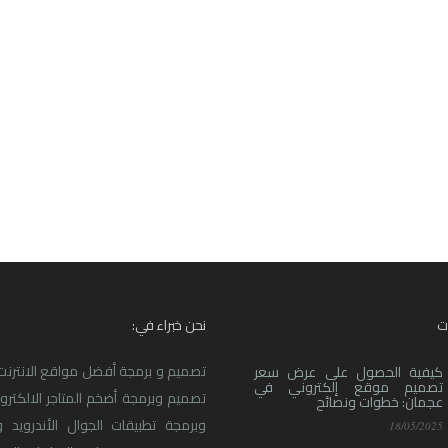
ت
نحن خبراء في:
تصميم و برمجة أفضل مواقع الانترنت ا
كيفية الحصول على عرض سعر
تصميم موقع إلكتروني في
تصميم وبرمجة أضخم المتاجر الالكترو
عجمان: خطوات ونصائح
وبرمجة تطبيقات الجوال الأندرويد و
18/05/2025