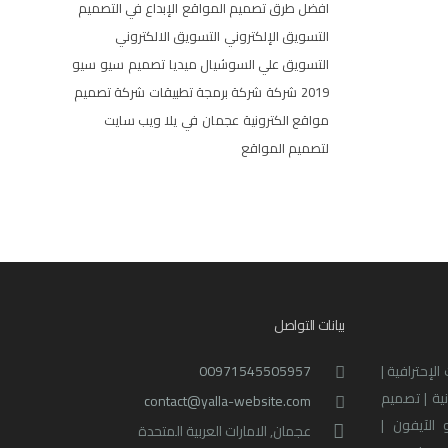
افضل طرق تصميم المواقع
الإبداع في التصميم
التسويق الإلكتروني
التسويق الالكتروني
التسويق علي السوشيال ميديا
تصميم
سيو
سيو
2019
شركة
شركة برمجة تطبيقات
شركة تصميم
مواقع الكترونية
عجمان
في
يلا ويب سايت
لتصميم المواقع
بيانات التواصل
لإحترافية |
00971545505957
نية | تصميم
contact@yalla-website.com
 الآيفون |
عجمان, الامارات العربية المتحدة