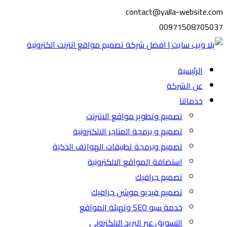
contact@yalla-website.com
00971508705037
الرئيسية
عن الشركة
خدماتنا
تصميم وتطوير مواقع الانترنت
تصميم و برمجة المتاجر الالكترونية
تصميم وبرمجة تطبيقات الهواتف الذكية
استضافة المواقع الالكترونية
تصميم جرافيك
تصميم فيديو موشن جرافيك
خدمة سيو SEO وتهيئة المواقع
التسويق عبر البريد الالكتروني