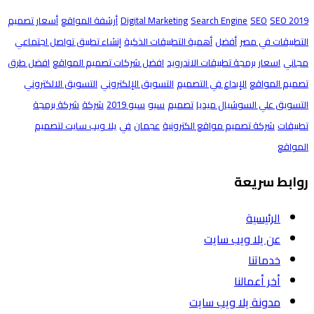
SEO 2019
SEO
Search Engine
Digital Marketing
أرشفة المواقع
أسعار تصميم
التطبيقات في مصر
أفضل
أهمية التطبيقات الذكية
إنشاء تطبيق تواصل اجتماعي
مجاني
اسعار برمجة تطبيقات الاندرويد
افضل شركات تصميم المواقع
افضل طرق
تصميم المواقع
الإبداع في التصميم
التسويق الإلكتروني
التسويق الالكتروني
التسويق علي السوشيال ميديا
تصميم
سيو
سيو 2019
شركة
شركة برمجة
تطبيقات
شركة تصميم مواقع الكترونية
عجمان
في
يلا ويب سايت لتصميم
المواقع
روابط سريعة
الرئيسية
عن يلا ويب سايت
خدماتنا
أخر أعمالنا
مدونة يلا ويب سايت