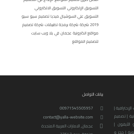
التسويق الإلكتروني
التسويق الالكتروني
التسويق علي السوشيال ميديا
تصميم
سيو
سيو
2019
شركة
شركة برمجة تطبيقات
شركة تصميم
مواقع الكترونية
عجمان
في
يلا ويب سايت
لتصميم المواقع
بيانات التواصل
لإحترافية |
00971545505957
نية | تصميم
contact@yalla-website.com
 الآيفون |
عجمان, الامارات العربية المتحدة
بة | حجز و