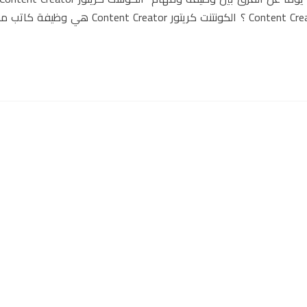
رايتر Copywriter. ⇐ من هو الكونتنت كريتور Content Creator ؟ الكونتنت كريتور or