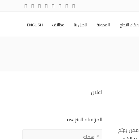
كاء النجاح
المدونة
اتصل بنا
وظائف
ENGLISH
اعلان
المراسلة السريعة
 ممن يهتم
بمجال التسويق بشكل عام فلعلك سألت نفسك يومًا عن الفرق بين وظيفة ومهام الكونتنت كريتور Content Creator و الكوبي