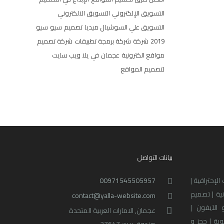
التسويق الإلكتروني
التسويق الالكتروني
التسويق علي السوشيال ميديا
تصميم
سيو
سيو
2019
شركة
شركة برمجة تطبيقات
شركة تصميم
مواقع الكترونية
عجمان
في
يلا ويب سايت
لتصميم المواقع
بيانات التواصل
لإحترافية |
00971545505957
نية | تصميم
contact@yalla-website.com
 الآيفون |
عجمان, الامارات العربية المتحدة
بة | حجز و