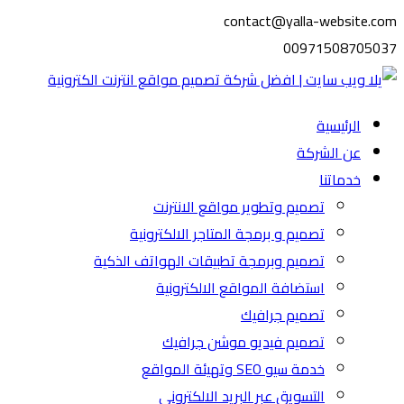
contact@yalla-website.com
00971508705037
الرئيسية
عن الشركة
خدماتنا
تصميم وتطوير مواقع الانترنت
تصميم و برمجة المتاجر الالكترونية
تصميم وبرمجة تطبيقات الهواتف الذكية
استضافة المواقع الالكترونية
تصميم جرافيك
تصميم فيديو موشن جرافيك
خدمة سيو SEO وتهيئة المواقع
التسويق عبر البريد الالكتروني