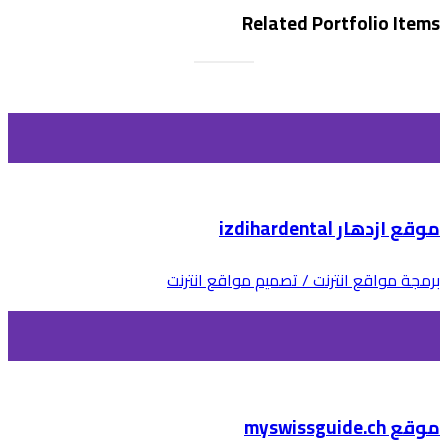
Related Portfolio Items
موقع ازدهار izdihardental
برمجة مواقع انترنت / تصميم مواقع انترنت
موقع myswissguide.ch