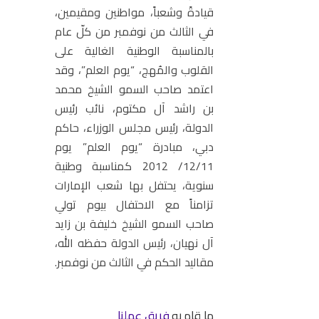
قيادةً وشعباً، مواطنين ومقيمين،
في الثالث من نوفمبر من كلّ عام
بالمناسبة الوطنية الغالية على
القلوب والمُهج، “يوم العلم”، وقد
اعتمد صاحب السمو الشيخ محمد
بن راشد آل مكتوم، نائب رئيس
الدولة، رئيس مجلس الوزراء، حاكم
دبي، مبادرة “يوم العلم” يوم
12/11/ 2012 كمناسبة وطنية
سنوية، يحتفل بها شعب الإمارات
تزامناً مع الاحتفال بيوم تولي
صاحب السمو الشيخ خليفة بن زايد
آل نهيان، رئيس الدولة حفظه الله،
مقاليد الحكم في الثالث من نوفمبر.
ما قام به
فريق عملنا