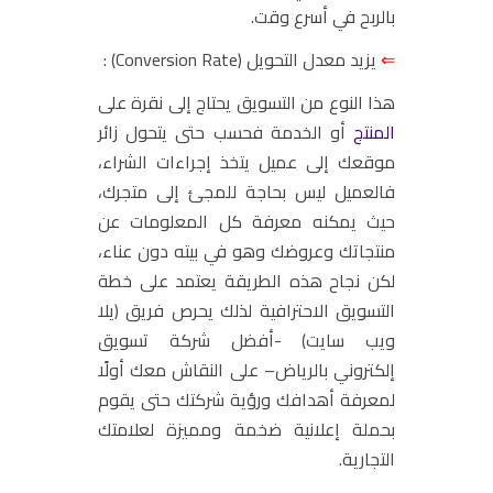
بالربح في أسرع وقت.
⇐
يزيد معدل التحويل (Conversion Rate) :
هذا النوع من التسويق يحتاج إلى
نقرة
على
المنتج
أو الخدمة فحسب حتى يتحول زائر
موقعك إلى عميل يتخذ إجراءات الشراء،
فالعميل ليس بحاجة للمجئ إلى متجرك،
حيث يمكنه معرفة كل المعلومات عن
منتجاتك وعروضك وهو في بيته دون عناء،
لكن نجاح هذه الطريقة يعتمد على خطة
التسويق الاحترافية لذلك يحرص
فريق (يلا
ويب سايت) -أفضل شركة تسويق
إلكتروني بالرياض
– على النقاش معك أولًا
لمعرفة أهدافك ورؤية شركتك حتى يقوم
بحملة إعلانية ضخمة ومميزة لعلامتك
التجارية.