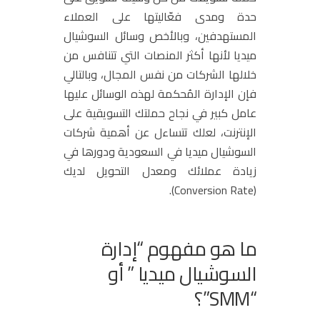
حدة ومدى فعّاليتها على العملاء
المستهدفين، وبالأخص وسائل السوشيال
ميديا لأنها أكثر المنصات التي تتنافس من
خلالها الشركات من نفس المجال، وبالتالي
فإن الإدارة المُحكمة لهذه الوسائل عليها
عامل كبير في نجاح حملتك التسويقية على
الإنترنت، لعلك تتساءل عن أهمية
شركات
السوشيال ميديا في السعودية
ودورها في
زيادة عملائك ومعدل التحويل لديك
(Conversion Rate).
ما هو مفهوم “إدارة
السوشيال ميديا ” أو
“SMM”؟