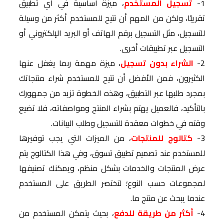
1-
تسجيل المستخدم
، ميزة أساسية في أي تطبيق
تقريبًا، ولكن من المهم أن تتيح للمستخدم أكثر من وسيلة
للتسجيل، مثل التسجيل برقم الهاتف أو البريد الإلكتروني أو
التسجيل عبر تطبيقات أخرى.
2-
الشراء بدون تسجيل
، ميزة مهمة ربما يغفل عنها
الكثيرون، فمن الأفضل أن تتيح للمستخدم شراء منتجاتك
بمجرد طلبها عبر التطبيق، وهذه الخطوة تزيد من جمهورك
بالتأكيد، فالعميل يهتم بشراء المنتج ومواصفاته، فلا تضيع
وقته في خطوات معقدة للتسجيل وطلب البيانات.
3-
كتالوج للمنتجات
، من الميزات التي يجب توفيرها
للمستخدم عند تصميم تطبيق تسوق، وفي هذا الكتالوج يتم
عرض المنتجات والخدمات بشكل منظم، ويمكنك تصنيفها
لمجموعات حسب النوع؛ لتختصر الطريق على المستخدم
عندما يبحث عن منتج ما.
4-
أكثر من طريقة للدفع
، بحيث يتمكن المستخدم من