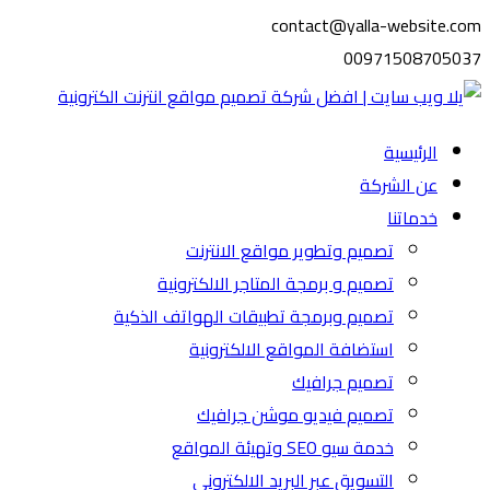
contact@yalla-website.com
00971508705037
الرئيسية
عن الشركة
خدماتنا
تصميم وتطوير مواقع الانترنت
تصميم و برمجة المتاجر الالكترونية
تصميم وبرمجة تطبيقات الهواتف الذكية
استضافة المواقع الالكترونية
تصميم جرافيك
تصميم فيديو موشن جرافيك
خدمة سيو SEO وتهيئة المواقع
التسويق عبر البريد الالكتروني