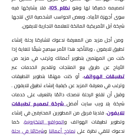
تصميمه خصيصًا لها وهو
نظام IOS
، فلا يشاركها فيه
سوى أجهزة الأيباد، وبعض الحواسب الشخصية التي تنتجها
شركة آبل الأمريكية المالكة للعلامة التجارية للايفون.
ومن أجل مزيد من المعرفة ندعوك لتشاركنا رحلة إنشاء
تطبيق للايفون ، وبالتأكيد هذا الأمر سيصبح شيقًا للغاية إذا
كنت من المهتمين بتطوير أعمالك وترغب في مزيد من
الأرباح عن طريق بيع المنتجات وتقديم الخدمات عبر
تطبيقات الهواتف
، أو كنت مهتمًا بتطوير التطبيقات
وترغب في معرفة المزيد عن كيفية إنشاء تطبيق للايفون .
وقبل أن تقلع الرحلة ننصحك دائمًا بالتعرف على خدمات
شركة يلا ويب سايت أفضل
شركة تصميم تطبيقات
للايفون
، فلدينا فريق من المطورين المحترفين في إنشاء
وتطوير تطبيقات الهواتف و
المواقع الالكترونية
. كما
ندعوك لتلقي نظرة على
نماذج أعمالنا
و
شركائنا في رحلة