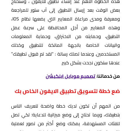
هذه الخطوة الأهم عند إنشاء تطبيق للايفون ، وستحتاج
بعض الوقت بعد إرسال التطبيق إلى آب ستور للمراجعة
ومعرفة ومدى مراعاة المعايير التي يضعها نظام IOS،
وهذه المعايير من أجل المحافظة على سرعة عمل
التطبيق، وحمايته من الاختراق، وحماية المعلومات
والبيانات الخاصة بالجهة المالكة للتطبيق وكذلك
المستخدمين. وعندما تصلك رسالة : “لقد تم قبول تطبيقك”
عندها ستكون نجحت بشكل كبير.
من خدماتنا:
تصميم موبايل ابلكيشن
ضع خطة لتسويق تطبيق الايفون الخاص بك
من المهم أن تكون لديك خطة واضحة لتعريف الناس
بتطبيقك، وربما تحتاج إلى وضع ميزانية للدعاية؛ لكي تصل
للفئات المستهدفة، يمكنك وضع أكثر من تصور لعملية