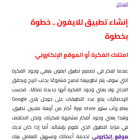
النجاح
.
إنشاء تطبيق للايفون .. خطوة
بخطوة
امتلاك الفكرة أو الموقع الإلكتروني
عندما تفكر في تصميم تطبيق ايفون ينبغي وجود الفكرة
التي سوف يتم تطويرها؛ لتصبح مشروعًا يجلب الربح ويحقق
النجاح. ولا يعني وجود الفكرة أنها جديدة تمامًا، فحسب
الإحصائيات يبلغ عدد التطبيقات على جوجل بلاي Google
play وآب ستور App store أكثر من أربعة ملايين تطبيق،
وهذا يعني وجود أفكار مشابهة لفكرتك، ولكن الاختلاف
في مزايا التطبيق الذي تقوم بإنشائه. أما إذا كان لديك
موقع إلكتروني
لخدمة أعمالك وتسهيل التعامل بينك