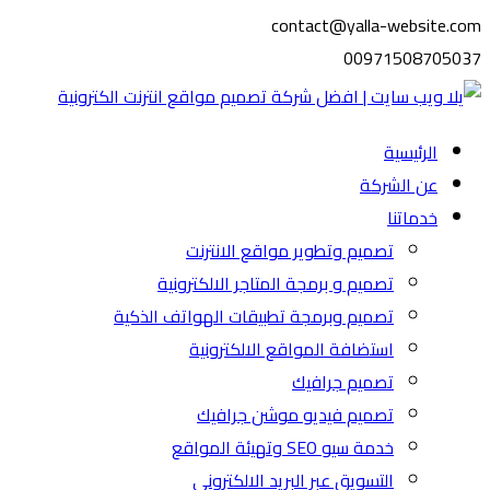
contact@yalla-website.com
00971508705037
الرئيسية
عن الشركة
خدماتنا
تصميم وتطوير مواقع الانترنت
تصميم و برمجة المتاجر الالكترونية
تصميم وبرمجة تطبيقات الهواتف الذكية
استضافة المواقع الالكترونية
تصميم جرافيك
تصميم فيديو موشن جرافيك
خدمة سيو SEO وتهيئة المواقع
التسويق عبر البريد الالكتروني