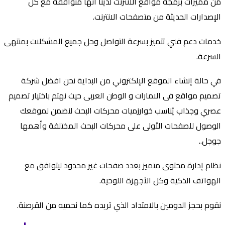
من مميزات برمجة مواقع الانترنت لدينا أنها متوافقة مع كل
الإصدارات الحديثة من متصفحات الانترنت.
خدمات دعم فني تتميز بسرعة التواصل وحل جميع المشكلات بمنتهى
السرعة.
في حالة إنشاء الموقع الإلكتروني من البداية نحن افضل شركة
تصميم مواقع فى الامارات و الوطن العربى حيث نهتم باختيار تصميم
عصري وجذاب يُناسب خوارزميات محركات البحث لنضمن لموقعك
الوصول للصفحات الأولى على محركات البحث المختلفة وأهمها
جوجل..
نظام إدارة محتوى متميز بعدد صفحات غير محدود ليتوافق مع
الهواتف الذكية وكل الأجهزة اللوحية.
نقوم بحجز الدومين بالامتداد الذي تريده كما نحميه من القرصنة.