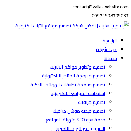
contact@yalla-website.com
00971508705037
الرئيسية
عن الشركة
خدماتنا
تصميم وتطوير مواقع الانترنت
تصميم و برمجة المتاجر الالكترونية
تصميم وبرمجة تطبيقات الهواتف الذكية
استضافة المواقع الالكترونية
تصميم جرافيك
تصميم فيديو موشن جرافيك
خدمة سيو SEO وتهيئة المواقع
التسويق عبر البريد الالكتروني