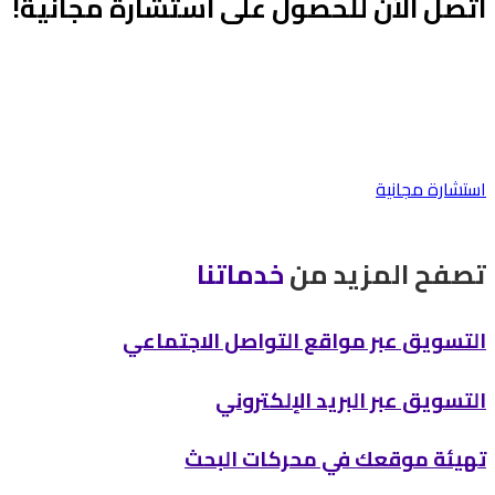
اتصل الآن للحصول على استشارة مجانية!
خبراء “يلا ويب سايت” جاهزون دائما لمساعدتك في توفير حلول
رقمية مبتكرة، وتوسيع السوق الخاص بك مع حلول التجارة
الإلكترونية
استشارة مجانية
تصفح المزيد من
خدماتنا
التسويق عبر مواقع التواصل الاجتماعي
التسويق عبر البريد الإلكتروني
تهيئة موقعك في محركات البحث