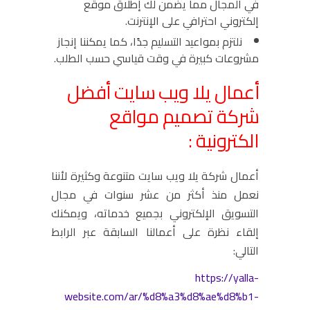
في المجال مما يضمن لك إطلاق موقع
إلكتروني احترافي على الإنترنت.
نلتزم بمواعيد التسليم جدًا، كما يمكننا إنجاز
مشروعات كبيرة في وقت قياسي حسب الطلب.
أعمال يلا ويب سايت أفضل
شركة تصميم مواقع
الكترونية :
أعمال شركة يلا ويب سايت متنوعة وكثيرة لأننا
نعمل منذ أكثر من عشر سنوات في مجال
التسويق الإلكتروني بجميع خدماته، ويمكنك
إلقاء نظرة على أعمالنا السابقة عبر الرابط
التالي:
https://yalla-
website.com/ar/%d8%a3%d8%ae%d8%b1-